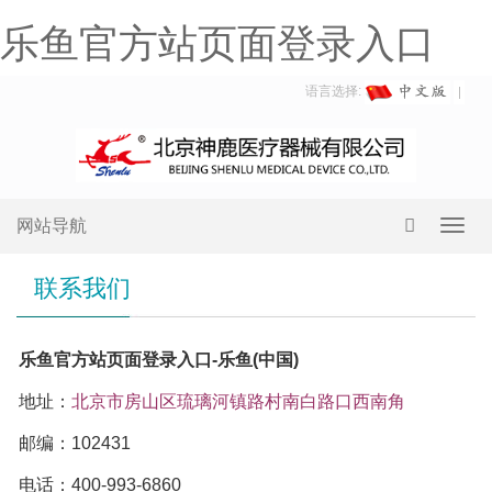
乐鱼官方站页面登录入口
语言选择:
网站导航
Toggl
navig
联系我们
乐鱼官方站页面登录入口-乐鱼(中国)
地址：
北京市房山区琉璃河镇路村南白路口西南角
邮编：102431
电话：400-993-6860