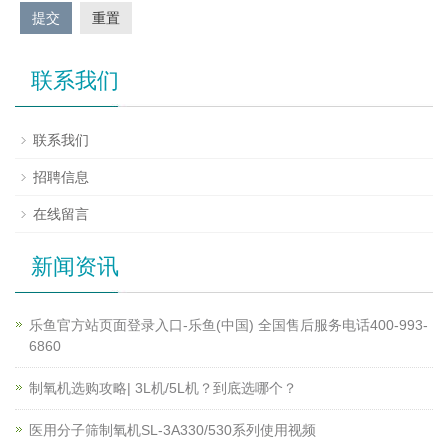
提交
重置
联系我们
联系我们
招聘信息
在线留言
新闻资讯
乐鱼官方站页面登录入口-乐鱼(中国) 全国售后服务电话400-993-
6860
制氧机选购攻略| 3L机/5L机？到底选哪个？
医用分子筛制氧机SL-3A330/530系列使用视频