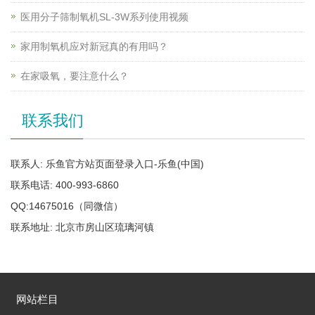
医用分子筛制氧机SL-3W系列使用视频
家用制氧机应对新冠真的有用吗？
在家吸氧，要注意什么？
联系我们
联系人: 乐鱼官方站页面登录入口-乐鱼(中国)
联系电话: 400-993-6860
QQ:14675016（同微信）
联系地址: 北京市房山区琉璃河镇
网站栏目