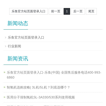
乐鱼官方站页面登录入口
前一页
1
后一页
尾页
新闻动态
乐鱼官方站页面登录入口
行业新闻
新闻资讯
乐鱼官方站页面登录入口-乐鱼(中国) 全国售后服务电话400-993-
6860
制氧机选购攻略| 3L机/5L机？到底选哪个？
医用分子筛制氧机SL-3A330/530系列使用视频