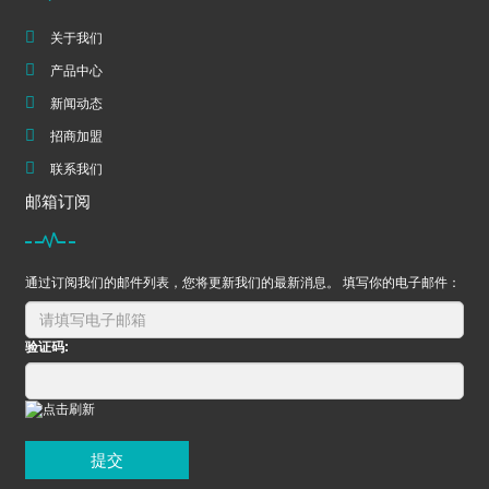
关于我们
产品中心
新闻动态
招商加盟
联系我们
邮箱订阅
通过订阅我们的邮件列表，您将更新我们的最新消息。 填写你的电子邮件：
验证码:
提交